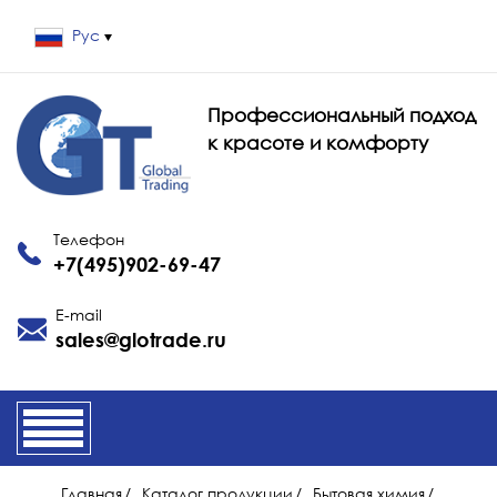
Рус
Профессиональный подход
к красоте и комфорту
Телефон
+7(495)902-69-47
E-mail
sales@glotrade.ru
Главная
/
Каталог продукции
/
Бытовая химия
/